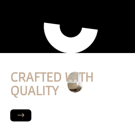
CRAFTED WITH
QUALITY
$